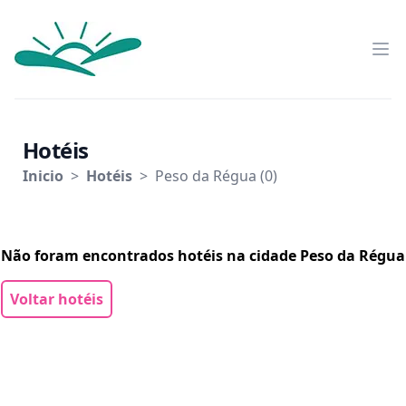
Trás-os-Montes
Abr
Hotéis
Inicio
>
Hotéis
>
Peso da Régua
(
0
)
Não foram encontrados hotéis na cidade
Peso da Régua
Voltar hotéis